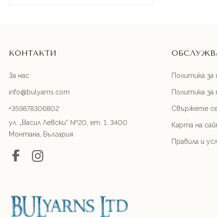
КОНТАКТИ
ОБСЛУЖВ
За нас
Политика за 
info@bulyarns.com
Политика за
+359878306802
Свържете се
ул. „Васил Левски“ №20, ет. 1, 3400
Карта на са
Монтана, България
Правила и ус