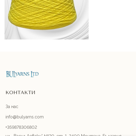
КОНТАКТИ
За нас
info@bulyarns.com
+359878306802
ул. „Васил Левски“ №20, ет. 1, 3400 Монтана, България